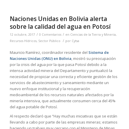
Naciones Unidas en Bolivia alerta
sobre la calidad del agua en Potosí
/
/
12 octubre, 2017
0 Comentarios
en
Ciencias de la Tierra y Mineria
,
/
Recursos Hídricos
,
Sector Público
por
Cytsa
Mauricio Ramírez, coordinador residente del
Sistema de
Naciones Unidas (ONU) en Bolivia
, mostró su preocupación
por la crisis del agua por la que pasa Potosí debido a la
intensa actividad minera del Departamento y puntualizó la
necesidad de propiciar una correcta y eficiente gestión de los
servicios de abastecimiento y saneamiento mediante un
nuevo enfoque institucional y la recuperación
medioambiental de los recursos naturales afectados por la
minería intensiva, que actualmente consumen cerca del 45%
del agua potable de Potosí.
Al respecto declaró que “Hay muchas iniciativas que se están
llevando a cabo por parte de las empresas mineras; estamos
haciendo un trabajo muy cercano con el Ministerio de Minas