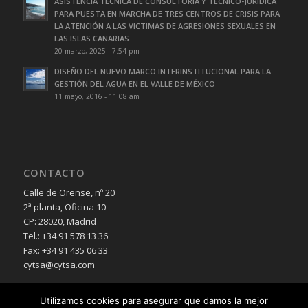
ASISTENCIA TÉCNICA DE CONSULTORÍA Y TÉCNICO-JURÍDICA
PARA PUESTA EN MARCHA DE TRES CENTROS DE CRISIS PARA
LA ATENCIÓN A LAS VICTIMAS DE AGRESIONES SEXUALES EN
LAS ISLAS CANARIAS
20 marzo, 2025 - 7:54 pm
DISEÑO DEL NUEVO MARCO INTERINSTITUCIONAL PARA LA
GESTIÓN DEL AGUA EN EL VALLE DE MÉXICO
11 mayo, 2016 - 11:08 am
CONTACTO
Calle de Orense, nº 20
2ª planta, Oficina 10
CP: 28020, Madrid
Tel.: +34 91 578 13 36
Fax: +34 91 435 06 33
cytsa@cytsa.com
Utilizamos cookies para asegurar que damos la mejor