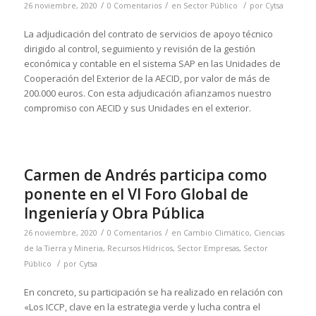
/
/
/
26 noviembre, 2020
0 Comentarios
en
Sector Público
por
Cytsa
La adjudicación del contrato de servicios de apoyo técnico
dirigido al control, seguimiento y revisión de la gestión
económica y contable en el sistema SAP en las Unidades de
Cooperación del Exterior de la AECID, por valor de más de
200.000 euros. Con esta adjudicación afianzamos nuestro
compromiso con AECID y sus Unidades en el exterior.
Carmen de Andrés participa como
ponente en el VI Foro Global de
Ingeniería y Obra Pública
/
/
26 noviembre, 2020
0 Comentarios
en
Cambio Climático
,
Ciencias
de la Tierra y Mineria
,
Recursos Hídricos
,
Sector Empresas
,
Sector
/
Público
por
Cytsa
En concreto, su participación se ha realizado en relación con
«Los ICCP, clave en la estrategia verde y lucha contra el