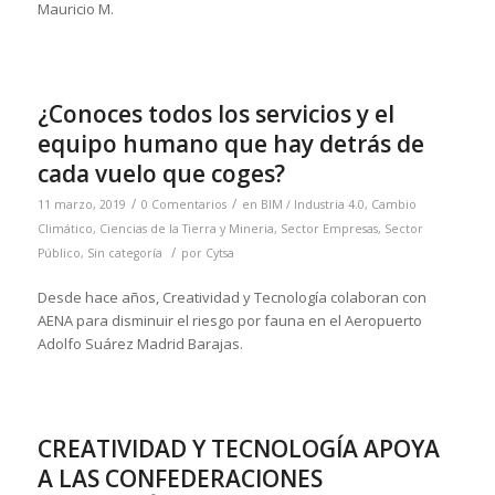
Mauricio M.
¿Conoces todos los servicios y el
equipo humano que hay detrás de
cada vuelo que coges?
/
/
11 marzo, 2019
0 Comentarios
en
BIM / Industria 4.0
,
Cambio
Climático
,
Ciencias de la Tierra y Mineria
,
Sector Empresas
,
Sector
/
Público
,
Sin categoría
por
Cytsa
Desde hace años, Creatividad y Tecnología colaboran con
AENA para disminuir el riesgo por fauna en el Aeropuerto
Adolfo Suárez Madrid Barajas.
CREATIVIDAD Y TECNOLOGÍA APOYA
A LAS CONFEDERACIONES