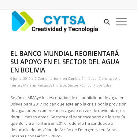
EL BANCO MUNDIAL REORIENTARÁ
SU APOYO EN EL SECTOR DEL AGUA
EN BOLIVIA
/
/
9 junio, 2017
0 Comentarios
en
Cambio Climático
,
Ciencias de la
/
Tierra y Mineria
,
Recursos Hídricos
,
Sector Público
por
Cytsa
Según el MMAyA los escenarios de disponibilidad de agua en
Bolivia para 2017 indican que éste año la crisis por la provisión
de agua puede comenzar en agosto en vez de noviembre, es
decir, 3 meses antes. Se trata del peor escenario de la sequía
que Bolivia afrontará en 2017. Todo ello ha conducido al
desarrollo de un «Plan de Acción de Emergencia en Áreas
Urbanas con Déficit Hídrico»