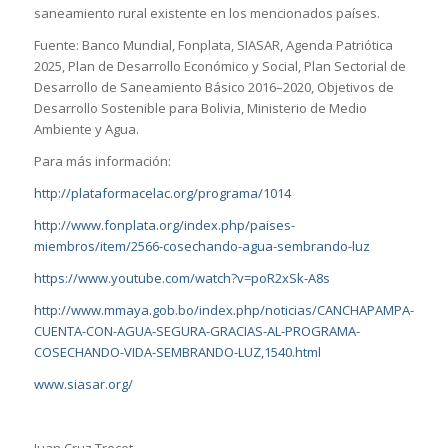
saneamiento rural existente en los mencionados países.
Fuente: Banco Mundial, Fonplata, SIASAR, Agenda Patriótica
2025, Plan de Desarrollo Económico y Social, Plan Sectorial de
Desarrollo de Saneamiento Básico 2016–2020, Objetivos de
Desarrollo Sostenible para Bolivia, Ministerio de Medio
Ambiente y Agua.
Para más información:
http://plataformacelac.org/programa/1014
http://www.fonplata.org/index.php/paises-
miembros/item/2566-cosechando-agua-sembrando-luz
https://www.youtube.com/watch?v=poR2xSk-A8s
http://www.mmaya.gob.bo/index.php/noticias/CANCHAPAMPA-
CUENTA-CON-AGUA-SEGURA-GRACIAS-AL-PROGRAMA-
COSECHANDO-VIDA-SEMBRANDO-LUZ,1540.html
www.siasar.org/
Juan Cruz Trecet